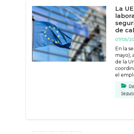
La UE
labor
segur
de ca
07/05/2
En la s
mayo), a
de la U
coordina
el emple
De
Seguri