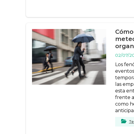
Cómo 
meteo
organi
02/07/2
Los fen
eventos 
tempora
las emp
esta en
frente 
como he
anticipa
Te