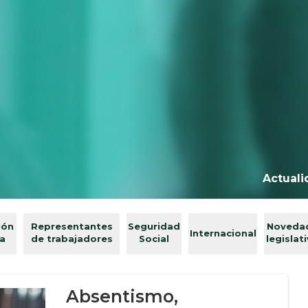
Actuali
ión
Representantes
Seguridad
Noveda
Internacional
va
de trabajadores
Social
legislat
Absentismo,