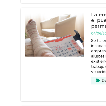
La em
el pu
perm
04/06/2
Se ha e
incapac
empresa
ajustes 
existie
trabajo
situació
De