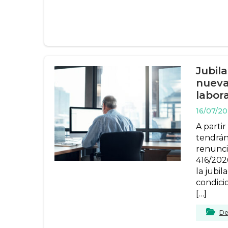
Jubila
nueva
labor
16/07/2
A partir
tendrán
renunci
416/202
la jubil
condici
[…]
De