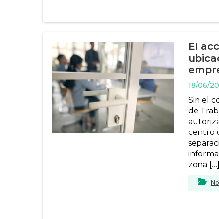
El acc
ubicad
empr
18/06/2
Sin el 
de Traba
autoriza
centro 
separac
informa
zona […
No