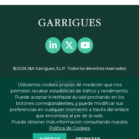
©2026 J&A Garrigues, S.L.P. Todos los derechos reservados
Sobre nosotros
Utilizamos cookies propias de medición que nos
Contacto
permiten recabar estadísticas de tráfico y rendimiento.
Términos y condiciones
Puede aceptar o rechazar su uso pinchando en los
botones correspondientes, y puede modificar sus
Política de privacidad
preferencias en cualquier momento a través del enlace
Política de cookies
que encontrará al pie de la web.
RSS
Puede obtener más información consultando nuestra
Política de Cookies
ACEPTAR
RECHAZAR