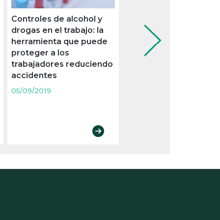
Controles de alcohol y
El Tribunal Supremo fij
drogas en el trabajo: la
criterios sobre el sola
herramienta que puede
del descanso semanal
proteger a los
con un festivo
trabajadores reduciendo
05/09/2019
accidentes
05/09/2019