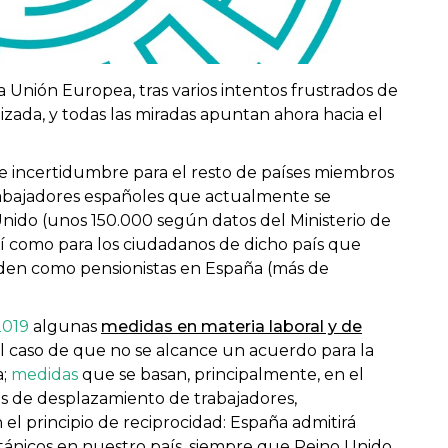
a Unión Europea, tras varios intentos frustrados de
zada, y todas las miradas apuntan ahora hacia el
incertidumbre para el resto de países miembros
trabajadores españoles que actualmente se
nido (unos 150.000 según datos del Ministerio de
así como para los ciudadanos de dicho país que
siden como pensionistas en España (más de
2019
algunas
medidas en materia laboral y de
l caso de que no se alcance un acuerdo para la
a;
medidas
que se basan, principalmente, en el
s de desplazamiento de trabajadores,
 el principio de reciprocidad: España admitirá
itánicos en nuestro país, siempre que Reino Unido