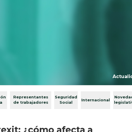
Actuali
ión
Representantes
Seguridad
Noveda
Internacional
va
de trabajadores
Social
legislat
rexit: ¿cómo afecta a