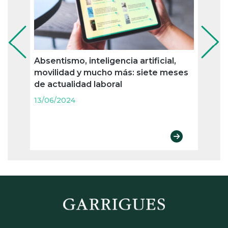
Absentismo, inteligencia artificial,
Jubil
movilidad y mucho más: siete meses
nueva
de actualidad laboral
merc
agos
13/06/2024
13/06