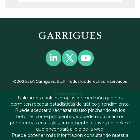
©2026 J&A Garrigues, S.L.P. Todos los derechos reservados
Sobre nosotros
Utilizamos cookies propias de medición que nos
Contacto
permiten recabar estadísticas de tráfico y rendimiento.
Términos y condiciones
Puede aceptar o rechazar su uso pinchando en los
botones correspondientes, y puede modificar sus
Política de privacidad
preferencias en cualquier momento a través del enlace
Política de cookies
que encontrará al pie de la web.
RSS
Puede obtener más información consultando nuestra