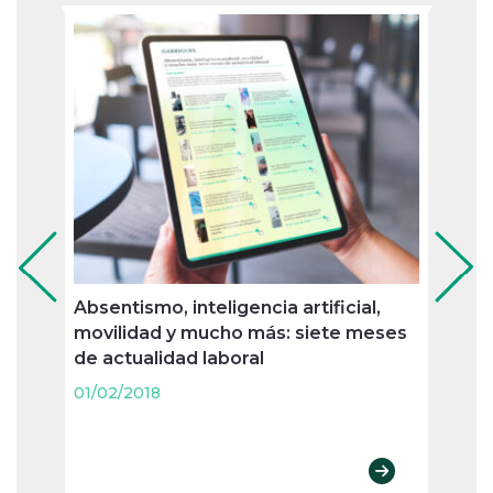
Absentismo, inteligencia artificial,
Jubil
movilidad y mucho más: siete meses
nueva
de actualidad laboral
merc
agos
01/02/2018
01/02