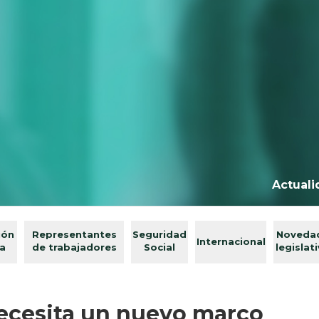
Actuali
ión
Representantes
Seguridad
Noveda
Internacional
va
de trabajadores
Social
legislat
ecesita un nuevo marco