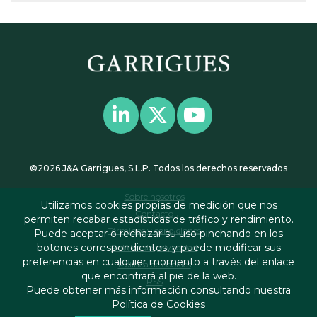
©2026 J&A Garrigues, S.L.P. Todos los derechos reservados
Sobre nosotros
Utilizamos cookies propias de medición que nos
Contacto
permiten recabar estadísticas de tráfico y rendimiento.
Términos y condiciones
Puede aceptar o rechazar su uso pinchando en los
botones correspondientes, y puede modificar sus
Política de privacidad
preferencias en cualquier momento a través del enlace
Política de cookies
que encontrará al pie de la web.
RSS
Puede obtener más información consultando nuestra
Política de Cookies