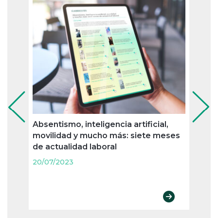
Absentismo, inteligencia artificial,
Jubil
movilidad y mucho más: siete meses
nueva
de actualidad laboral
merc
agos
20/07/2023
20/07