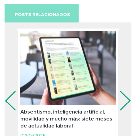
POSTS RELACIONADOS
Absentismo, inteligencia artificial,
Jubil
movilidad y mucho más: siete meses
nueva
de actualidad laboral
merc
agos
07/05/2026