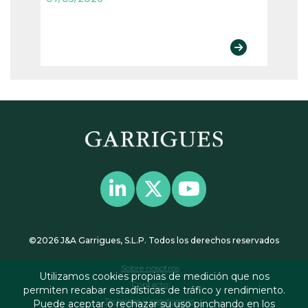
07/05
©2026 J&A Garrigues, S.L.P. Todos los derechos reservados
Sobre nosotros
Utilizamos cookies propias de medición que nos
Contacto
permiten recabar estadísticas de tráfico y rendimiento.
Términos y condiciones
Puede aceptar o rechazar su uso pinchando en los