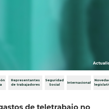
Actuali
ión
Representantes
Seguridad
Noveda
Internacional
va
de trabajadores
Social
legislat
astos de teletrabajo no