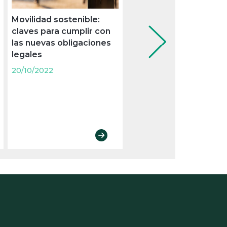
Movilidad sostenible:
Controles de alcohol y
claves para cumplir con
drogas en el trabajo: la
las nuevas obligaciones
herramienta que pued
legales
proteger a los
trabajadores reducien
20/10/2022
accidentes
20/10/2022