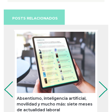
POSTS RELACIONADOS
Absentismo, inteligencia artificial,
Jubil
movilidad y mucho más: siete meses
nueva
de actualidad laboral
merc