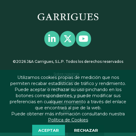
©2026 J&A Garrigues, S.L.P. Todos los derechos reservados
Sobre nosotros
Utilizamos cookies propias de medición que nos
Contacto
permiten recabar estadísticas de tráfico y rendimiento.
Términos y condiciones
Puede aceptar o rechazar su uso pinchando en los
botones correspondientes, y puede modificar sus
Política de privacidad
preferencias en cualquier momento a través del enlace
Política de cookies
que encontrará al pie de la web.
RSS
Puede obtener más información consultando nuestra
Política de Cookies
ACEPTAR
RECHAZAR