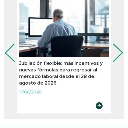
Jubilación flexible: más incentivos y
El ac
nuevas fórmulas para regresar al
traba
mercado laboral desde el 28 de
de l
agosto de 2026
11/06
11/06/2020