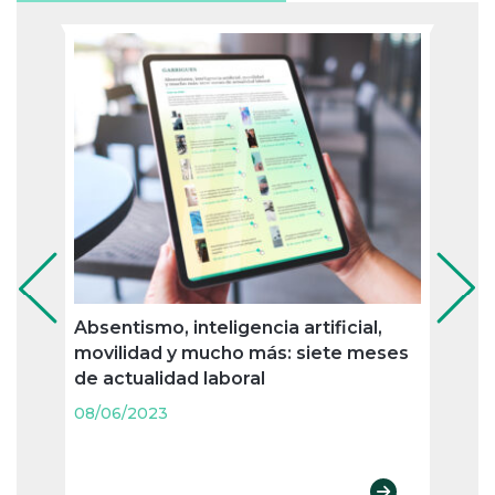
Absentismo, inteligencia artificial,
Jubil
movilidad y mucho más: siete meses
nueva
de actualidad laboral
merc
agos
08/06/2023
08/06