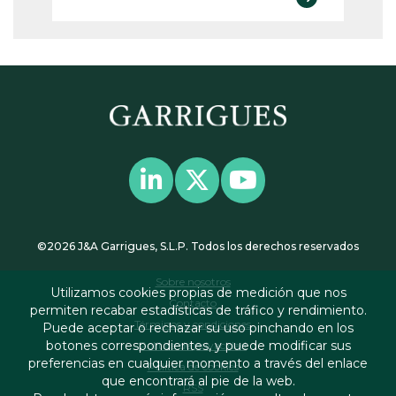
©2026 J&A Garrigues, S.L.P. Todos los derechos reservados
Sobre nosotros
Utilizamos cookies propias de medición que nos
Contacto
permiten recabar estadísticas de tráfico y rendimiento.
Términos y condiciones
Puede aceptar o rechazar su uso pinchando en los
botones correspondientes, y puede modificar sus
Política de privacidad
preferencias en cualquier momento a través del enlace
Política de cookies
que encontrará al pie de la web.
RSS