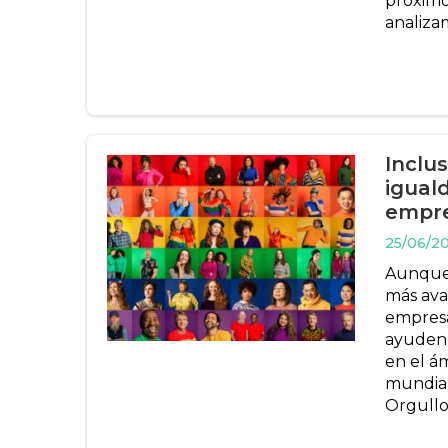
próximo
analizam
Inclus
igual
empr
25/06/2
Aunque 
más ava
empresa
ayuden 
en el ám
mundial
Orgullo