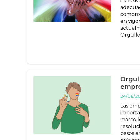
inclusi
adecuad
comprom
en vigo
actualm
Orgullo
Orgul
empre
24/06/2
Las emp
importan
marco le
resoluc
pasos en