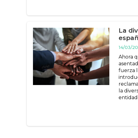
La di
españ
14/03/20
Ahora q
asentad
fuerza l
introdu
reclama
la diver
entidad