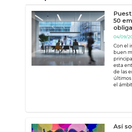
Puest
50 em
oblig
04/09/2
Con el i
buen mo
principa
esta en
de las 
últimos
el ámbit
Así s