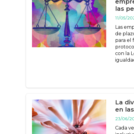
empre
las p
11/05/20
Las emp
de plaz
para el
protoco
con la L
igualdad
La di
en la
23/06/2
Cada ve