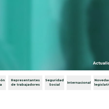
Actuali
ión
Representantes
Seguridad
Noveda
Internacional
va
de trabajadores
Social
legislat