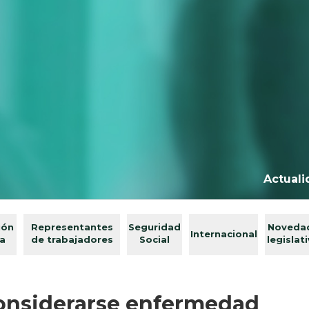
Actuali
ión
Representantes
Seguridad
Noveda
Internacional
va
de trabajadores
Social
legislat
considerarse enfermedad