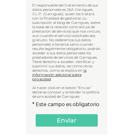
El responsable del tratamiento de sus
datos personales es J&A Garrigues,
S.L.P. (Garrigues), quien los tratará
con la finalidad de gestionar su
suscripción al blog de Garrigues, sobre
la base de la relación contractual de
prestación de servicios que nos vincula,
aun cuando el servicio solicitado sea
gratuito. No cederemos sus datos
personales a terceros salvo cuando
resulte legalmente obligatorio, podrán
acceder a sus datos personales los
prestadores de servicios de Garrigues.
Tiene derecho a acceder, rectificar y
suprimir sus datos, así como otros
derechos, como se explica en
la
información adicional sobre
privacidad
.
Al hacer click en el botón “Enviar”
declaras conocer y entender la política
de privacidad de Garrigues.
* Este campo es obligatorio