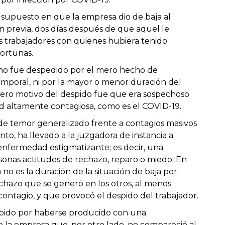
n supuesto en que la empresa dio de baja al
n previa, dos días después de que aquel le
os trabajadores con quienes hubiera tenido
portunas.
 no fue despedido por el mero hecho de
emporal, ni por la mayor o menor duración del
dero motivo del despido fue que era sospechoso
 altamente contagiosa, como es el COVID-19.
 de temor generalizado frente a contagios masivos
o, ha llevado a la juzgadora de instancia a
enfermedad estigmatizante; es decir, una
nas actitudes de rechazo, reparo o miedo. En
 no es la duración de la situación de baja por
echazo que se generó en los otros, al menos
ontagio, y que provocó el despido del trabajador.
espido por haberse producido con una
de la empresa que, por otro lado, no compareció al