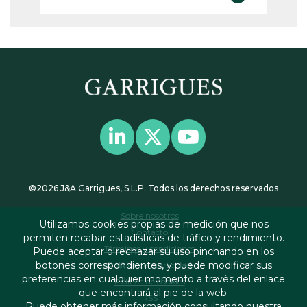
©2026 J&A Garrigues, S.L.P. Todos los derechos reservados
Sobre nosotros
Utilizamos cookies propias de medición que nos
Contacto
permiten recabar estadísticas de tráfico y rendimiento.
Términos y condiciones
Puede aceptar o rechazar su uso pinchando en los
botones correspondientes, y puede modificar sus
Política de privacidad
preferencias en cualquier momento a través del enlace
Política de cookies
que encontrará al pie de la web.
RSS
Puede obtener más información consultando nuestra