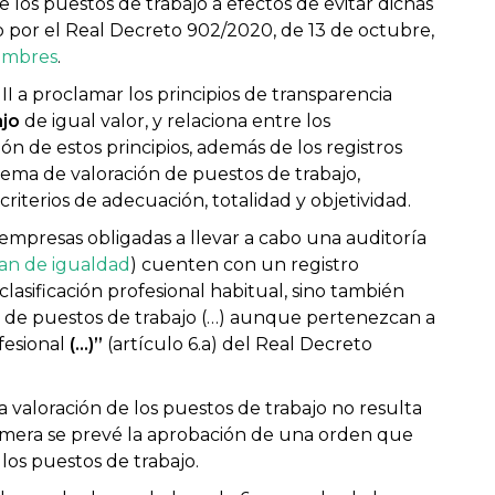
los puestos de trabajo a efectos de evitar dichas
o por el Real Decreto 902/2020, de 13 de octubre,
hombres
.
II a proclamar los principios de transparencia
ajo
de igual valor, y relaciona entre los
n de estos principios, además de los registros
sistema de valoración de puestos de trabajo,
iterios de adecuación, totalidad y objetividad.
 empresas obligadas a llevar a cabo una auditoría
an de igualdad
) cuenten con un registro
clasificación profesional habitual, sino también
ón de puestos de trabajo (…) aunque pertenezcan a
fesional
(…)”
(artículo 6.a) del Real Decreto
 valoración de los puestos de trabajo no resulta
 primera se prevé la aprobación de una orden que
los puestos de trabajo.