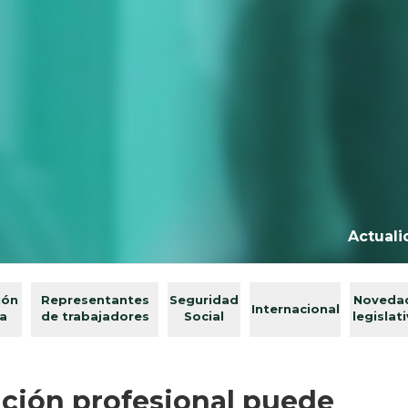
Actuali
ión
Representantes
Seguridad
Noveda
Internacional
va
de trabajadores
Social
legislat
cación profesional puede