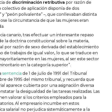
ncia de
discriminación retributiva
por razón de
colectivo de aplicación disponía de dos
 y “peón polivalente” –, que conllevaban distinta
ose la circunstancia de que las mujeres eran
a.
cia canario, tras efectuar un interesante repaso
e la doctrina constitucional sobre la materia,
ial por razón de sexo derivada del establecimiento
 de trabajos de igual valor
,
lo que se traduce en
yoritariamente en las mujeres, al ser este sector
inoritario en la categoría superior”.
la
sentencia
de 1 de julio de 1991 del Tribunal
bre de 1995 del mismo tribunal, y recuerda que
rial aparece cubierta por una asignación diversa
nstatar la desigualdad de las tareas realizadas. Las
nen valorar si los criterios empleados para la
natorios. Al empresario incumbe en estos
ca salarial no perjudica sistemáticamente a la