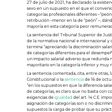
27 de julio de 2021, ha declarado la existe
sexo en un supuesto en el que el convenio 
categorías profesionales diferentes –“peón”
retribución –menor en la de “peón” –, dánd
mayoría en esta categoría peor remunerad
La sentencia del Tribunal Superior de Justi
de la normativa nacional e internacional y d
termina “apreciando la discriminación salar
de categorías diferentes para el desempeño
un impacto salarial adverso que redunda ma
mayoritario en la categoría inferior y muy m
La sentencia comentada, cita, entre otras, 
Constitucional o la
sentencia
de 16 de octu
“en los supuestos en que la diferencia sala
de categorías, es claro que no basta con co
exigencias de
igualdad
del art. 14 C.E. impo
asignación de categorías son o no discrimi
supuestos la carga de probar que su prácti