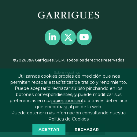
©2026 J&A Garrigues, S.L.P. Todos los derechos reservados
Sobre nosotros
Utilizamos cookies propias de medición que nos
Contacto
permiten recabar estadísticas de tráfico y rendimiento.
Términos y condiciones
Puede aceptar o rechazar su uso pinchando en los
botones correspondientes, y puede modificar sus
Política de privacidad
preferencias en cualquier momento a través del enlace
Política de cookies
que encontrará al pie de la web.
RSS
Puede obtener más información consultando nuestra
Política de Cookies
ACEPTAR
RECHAZAR