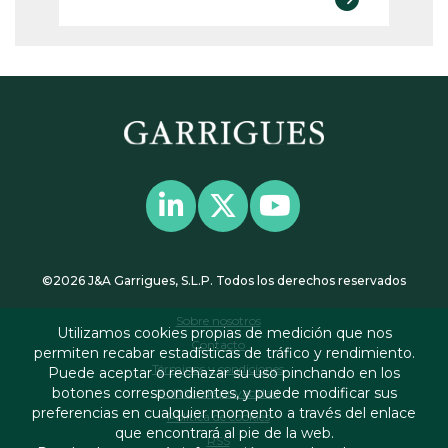
©2026 J&A Garrigues, S.L.P. Todos los derechos reservados
Sobre nosotros
Utilizamos cookies propias de medición que nos
Contacto
permiten recabar estadísticas de tráfico y rendimiento.
Términos y condiciones
Puede aceptar o rechazar su uso pinchando en los
botones correspondientes, y puede modificar sus
Política de privacidad
preferencias en cualquier momento a través del enlace
Política de cookies
que encontrará al pie de la web.
RSS