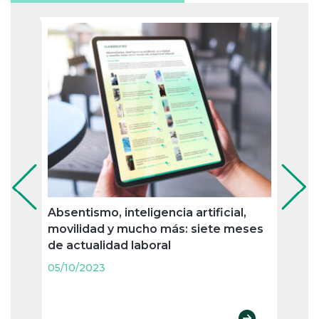
Absentismo, inteligencia artificial,
Jubil
movilidad y mucho más: siete meses
nueva
de actualidad laboral
merc
agos
05/10/2023
05/10