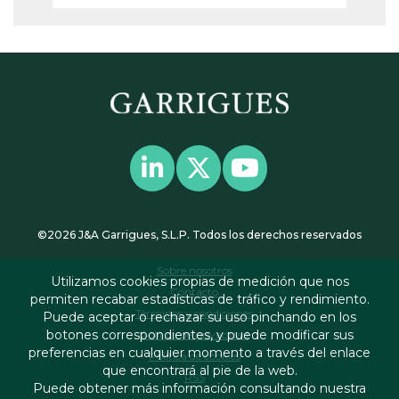
©2026 J&A Garrigues, S.L.P. Todos los derechos reservados
Sobre nosotros
Utilizamos cookies propias de medición que nos
Contacto
permiten recabar estadísticas de tráfico y rendimiento.
Términos y condiciones
Puede aceptar o rechazar su uso pinchando en los
botones correspondientes, y puede modificar sus
Política de privacidad
preferencias en cualquier momento a través del enlace
Política de cookies
que encontrará al pie de la web.
RSS
Puede obtener más información consultando nuestra