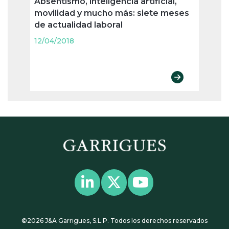
Absentismo, inteligencia artificial,
Cómo
movilidad y mucho más: siete meses
mete
de actualidad laboral
proto
12/04/2018
12/04
©2026 J&A Garrigues, S.L.P. Todos los derechos reservados