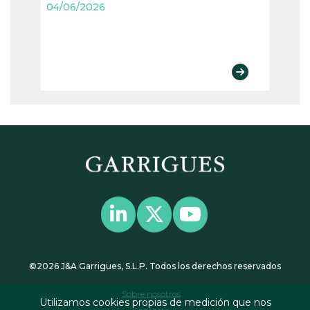
04/06/2026
04/06
©2026 J&A Garrigues, S.L.P. Todos los derechos reservados
Sobre nosotros
Utilizamos cookies propias de medición que nos