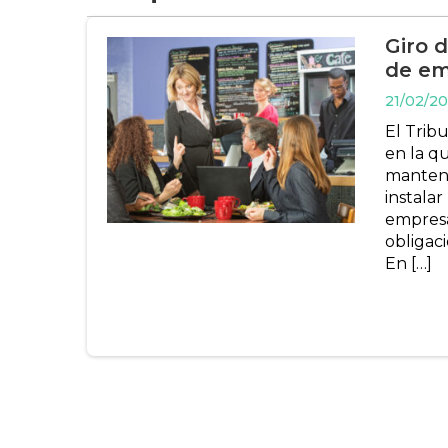
Giro 
de em
21/02/20
El Trib
en la qu
manteni
instala
empresa
obligac
En […]