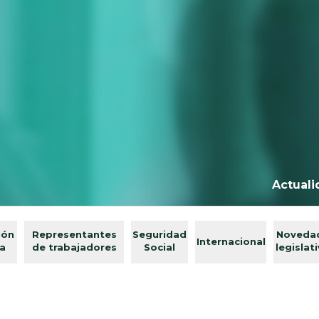
Actuali
ión
Representantes
Seguridad
Noveda
Internacional
va
de trabajadores
Social
legislat