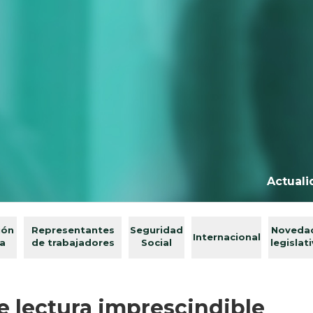
Actuali
ión
Representantes
Seguridad
Noveda
Internacional
va
de trabajadores
Social
legislat
de lectura imprescindible