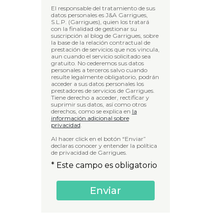
El responsable del tratamiento de sus
datos personales es J&A Garrigues,
S.L.P. (Garrigues), quien los tratará
con la finalidad de gestionar su
suscripción al blog de Garrigues, sobre
la base de la relación contractual de
prestación de servicios que nos vincula,
aun cuando el servicio solicitado sea
gratuito. No cederemos sus datos
personales a terceros salvo cuando
resulte legalmente obligatorio, podrán
acceder a sus datos personales los
prestadores de servicios de Garrigues.
Tiene derecho a acceder, rectificar y
suprimir sus datos, así como otros
derechos, como se explica en
la
información adicional sobre
privacidad
.
Al hacer click en el botón “Enviar”
declaras conocer y entender la política
de privacidad de Garrigues.
* Este campo es obligatorio