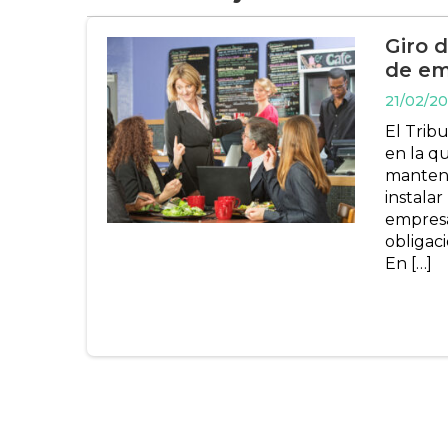
Giro 
de em
21/02/20
El Trib
en la qu
manteni
instala
empresa
obligac
En […]