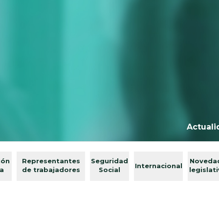
Actuali
ión
Representantes
Seguridad
Noveda
Internacional
va
de trabajadores
Social
legislat