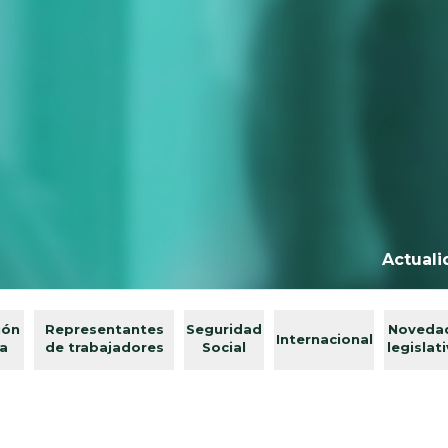
Actuali
ión
Representantes
Seguridad
Noveda
Internacional
va
de trabajadores
Social
legislat