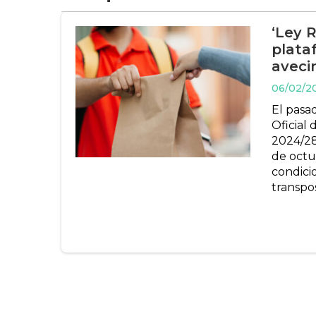
‘Ley R
plataf
aveci
06/02/2
El pasa
Oficial
2024/28
de octub
condici
transpo