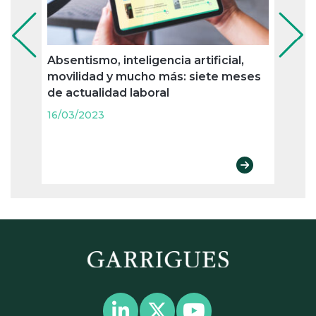
Absentismo, inteligencia artificial,
Cómo
movilidad y mucho más: siete meses
mete
de actualidad laboral
proto
16/03/2023
16/03