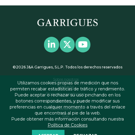
©2026 J&A Garrigues, S.L.P. Todos los derechos reservados
Sobre nosotros
Utilizamos cookies propias de medición que nos
Contacto
permiten recabar estadísticas de tráfico y rendimiento.
Términos y condiciones
Puede aceptar o rechazar su uso pinchando en los
botones correspondientes, y puede modificar sus
Política de privacidad
preferencias en cualquier momento a través del enlace
Política de cookies
que encontrará al pie de la web.
RSS
Puede obtener más información consultando nuestra
Política de Cookies