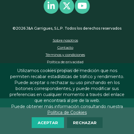
©2026 J&A Garrigues, S.L.P. Todos los derechos reservados
Sobre nosotros
Contacto
Términos y condiciones
Política de privacidad
Política de cookies
Utilizamos cookies propias de medición que nos
RSS
permiten recabar estadísticas de tráfico y rendimiento.
Puede aceptar o rechazar su uso pinchando en los
botones correspondientes, y puede modificar sus
preferencias en cualquier momento a través del enlace
que encontrará al pie de la web.
Puede obtener más información consultando nuestra
Política de Cookies
ACEPTAR
RECHAZAR